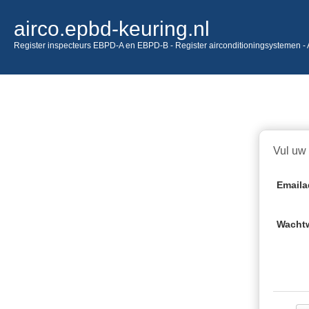
airco.epbd-keuring.nl
Register inspecteurs EBPD-A en EBPD-B - Register airconditioningsystemen - 
Vul uw
Emaila
Wacht